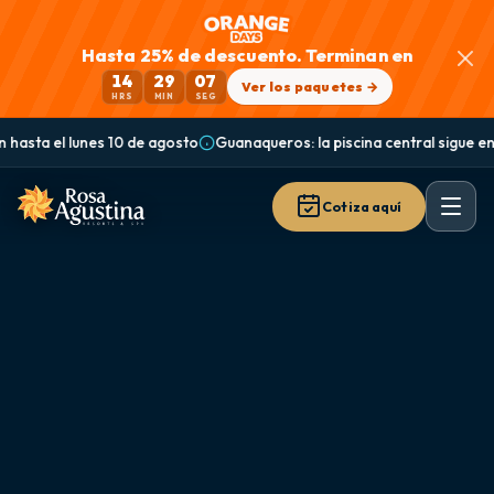
Hasta 25% de descuento. Terminan en
14
29
06
Ver los paquetes →
HRS
MIN
SEG
gosto
Guanaqueros: la piscina central sigue en mantención | se llena d
Cotiza aquí